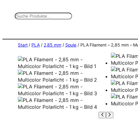
Zum
Inhalt
S
springen
u
c
h
e
Start
/
PLA
/
2,85 mm
/
Spule
/ PLA Filament – 2,85 mm – Mult
n