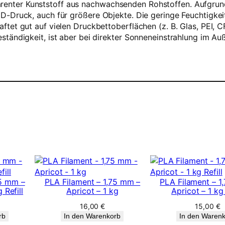
ansparenter Kunststoff aus nachwachsenden Rohstoffen. Aufg
D-Druck, auch für größere Objekte. Die geringe Feuchtigk
tet gut auf vielen Druckbettoberflächen (z. B. Glas, PEI, C
tändigkeit, ist aber bei direkter Sonneneinstrahlung im Auß
75 mm –
PLA Filament – 1,75 mm –
PLA Filament – 1
 Refill
Apricot – 1 kg
Apricot – 1 kg 
16,00
€
15,00
€
rb
In den Warenkorb
In den Waren