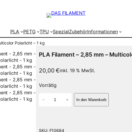
PLA
PETG
TPU
Spezial
Zubehör
Informationen
icolor Polarlicht – 1 kg
PLA Filament – 2,85 mm – Multicolo
20,00
€
inkl. 19 % MwSt.
Vorrätig
P
−
+
In den Warenkorb
L
A
F
i
l
SKU:
F10684