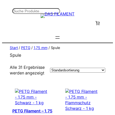
Zum
Inhalt
S
springen
u
c
h
e
n
Start
/
PETG
/
1,75 mm
/ Spule
Spule
Alle 31 Ergebnisse
werden angezeigt
PETG Filament – 1,75