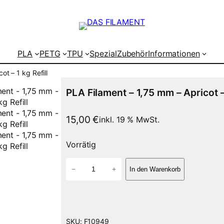
PLA
PETG
TPU
Spezial
Zubehör
Informationen
ot – 1 kg Refill
PLA Filament – 1,75 mm – Apricot – 
15,00
€
inkl. 19 % MwSt.
Vorrätig
P
−
+
In den Warenkorb
L
A
F
i
l
SKU:
F10949