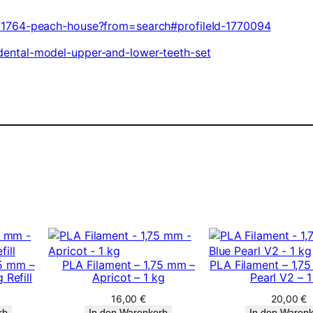
71764-peach-house?from=search#profileId-1770094
ental-model-upper-and-lower-teeth-set
75 mm –
PLA Filament – 1,75 mm –
PLA Filament – 1,7
 Refill
Apricot – 1 kg
Pearl V2 – 1
16,00
€
20,00
€
rb
In den Warenkorb
In den Waren