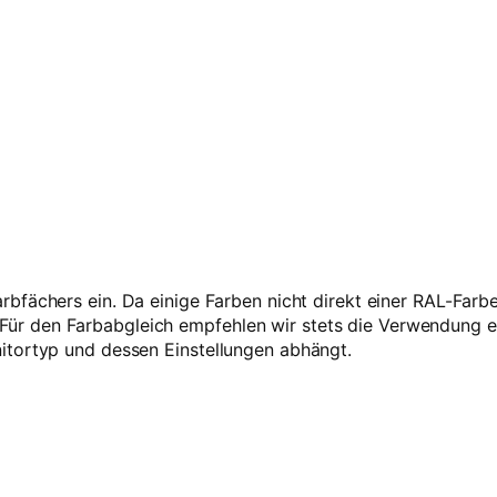
–
1
k
g
R
e
f
i
l
l
M
e
n
rbfächers ein. Da einige Farben nicht direkt einer RAL-Far
g
 den Farbabgleich empfehlen wir stets die Verwendung ein
e
itortyp und dessen Einstellungen abhängt.