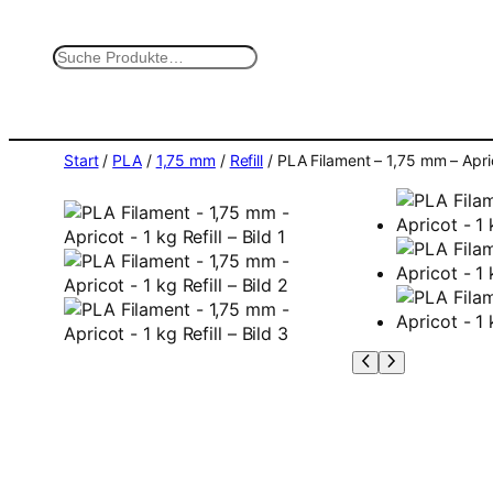
Zum
Inhalt
S
springen
u
c
h
e
Start
/
PLA
/
1,75 mm
/
Refill
/ PLA Filament – 1,75 mm – Apric
n