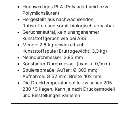
–
Hochwertiges PLA (Polylactid acid bzw.
2
Polymilchsäuren)
,
Hergestellt aus nachwachsenden
8
Rohstoffen und somit biologisch abbaubar
5
Geruchsneutral, kein unangenehmer
m
Kunststoffgeruch wie bei ABS
m
Menge: 2,6 kg gewickelt auf
–
Kunststoffspule (Bruttogewicht: 3,3 kg)
2
Nenndurchmesser: 2,85 mm
6
Konstanter Durchmesser (max. +-0,1mm)
0
Spulenabmaße: Außen: Ø 300 mm;
0
Aufnahme: Ø 52 mm; Breite: 102 mm
g
Die Drucktemperatur sollte zwischen 205-
–
230 °C liegen. Kann je nach Druckermodell
N
und Einstellungen variieren
a
t
u
r
M
e