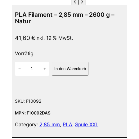
PLA Filament – 2,85 mm – 2600 g –
Natur
41,60
€
inkl. 19 % MwSt.
Vorrätig
P
−
+
In den Warenkorb
L
A
F
i
l
SKU:
F10092
a
m
MPN: F10092DAS
e
Category:
2,85 mm
, 
PLA
, 
Spule XXL
n
t