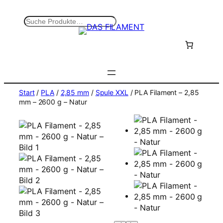
Zum
Inhalt
S
springen
u
c
h
e
n
Start
/
PLA
/
2,85 mm
/
Spule XXL
/ PLA Filament – 2,85
mm – 2600 g – Natur