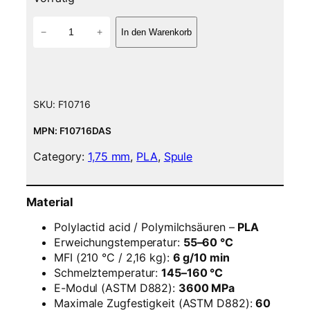
P
−
+
In den Warenkorb
L
A
F
i
l
SKU:
F10716
a
m
MPN: F10716DAS
e
Category:
1,75 mm
, 
PLA
, 
Spule
n
t
–
Material
1
,
Polylactid acid / Polymilchsäuren –
PLA
7
Erweichungstemperatur:
55–60 °C
5
MFI (210 °C / 2,16 kg):
6 g/10 min
m
Schmelztemperatur:
145–160 °C
m
E-Modul (ASTM D882):
3600 MPa
–
Maximale Zugfestigkeit (ASTM D882):
60