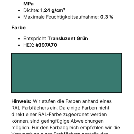
T
MPa
r
Dichte:
1,24 g/cm³
a
Maximale Feuchtigkeitsaufnahme:
0,3 %
n
Farbe
s
l
Entspricht
Transluzent Grün
u
HEX:
#397A70
z
e
n
t
-
G
r
ü
n
Hinweis:
Wir stufen die Farben anhand eines
–
RAL-Farbfächers ein. Da einige Farben nicht
1
direkt einer RAL-Farbe zugeordnet werden
k
können, sind geringfügige Abweichungen
g
möglich. Für den Farbabgleich empfehlen wir die
M
Verwendung eines Farbfächers anstelle des