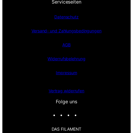
Serviceseiten
Datenschutz
Versand- und Zahlungsbedingungen
AGB
Widerrufsbelehrung
Impressum
Vertrag widerrufen
Folge uns
I
F
X
T
n
a
i
s
c
k
DAS FILAMENT
t
e
T