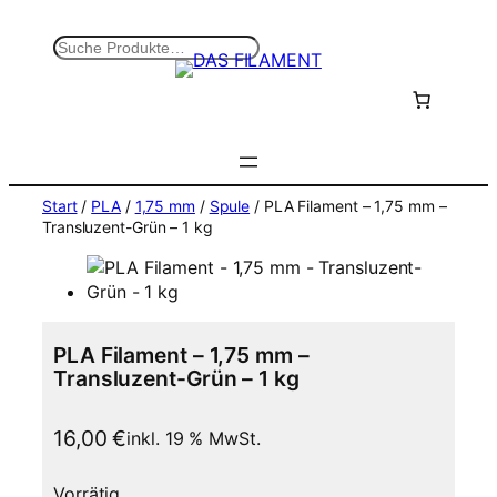
Zum
Inhalt
S
springen
u
c
h
e
n
Start
/
PLA
/
1,75 mm
/
Spule
/ PLA Filament – 1,75 mm –
Transluzent-Grün – 1 kg
PLA Filament – 1,75 mm –
Transluzent-Grün – 1 kg
16,00
€
inkl. 19 % MwSt.
Vorrätig