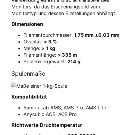
e
Monitors, da das Erscheinungsbild vom
n
Monitortyp und dessen Einstellungen abhängt.
g
Dimensionen
e
Filamentdurchmesser:
1,75 mm ±0,03 mm
Ovalität:
< 3 %
Menge:
> 1 kg
Filamentlänge:
> 335 m
Spulenleergewicht:
214 g
Spulenmaße
Kompatibilität
Bambu Lab AMS, AMS Pro, AMS Lite
Anycubic ACE, ACE Pro
Richtwerte Drucktemperatur