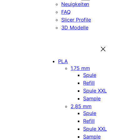
Neuigkeiten
FAQ
Slicer Profile
3D Modelle
PLA
1,75 mm
Spule
Refill
Spule XXL
Sample
2,85 mm
Spule
Refill
Spule XXL
Sample