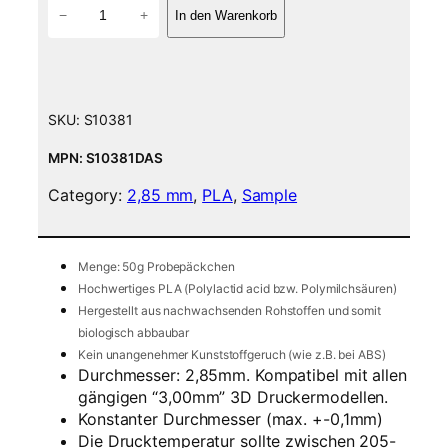
P
−
+
In den Warenkorb
L
A
F
i
l
SKU:
S10381
a
m
MPN: S10381DAS
e
Category:
2,85 mm
, 
PLA
, 
Sample
n
t
5
0
Menge: 50g Probepäckchen
g
Hochwertiges PLA (Polylactid acid bzw. Polymilchsäuren)
S
Hergestellt aus nachwachsenden Rohstoffen und somit
a
biologisch abbaubar
m
Kein unangenehmer Kunststoffgeruch (wie z.B. bei ABS)
Durchmesser: 2,85mm. Kompatibel mit allen
p
gängigen “3,00mm” 3D Druckermodellen.
l
Konstanter Durchmesser (max. +-0,1mm)
e
Die Drucktemperatur sollte zwischen 205-
–