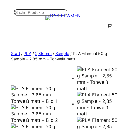
Zum
Inhalt
S
springen
u
c
h
e
n
Start
/
PLA
/
2,85 mm
/
Sample
/ PLA Filament 50 g
Sample – 2,85 mm – Tonweiß matt