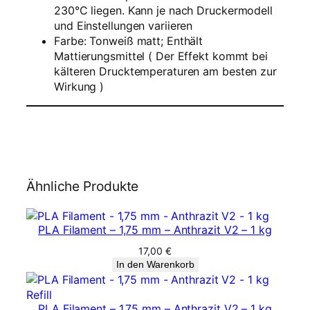
230°C liegen. Kann je nach Druckermodell
2
und Einstellungen variieren
,
Farbe: Tonweiß matt; Enthält
8
Mattierungsmittel ( Der Effekt kommt bei
5
kälteren Drucktemperaturen am besten zur
m
Wirkung )
m
–
T
o
n
w
e
Ähnliche Produkte
i
ß
m
PLA Filament – 1,75 mm – Anthrazit V2 – 1 kg
a
17,00
€
t
In den Warenkorb
t
M
e
PLA Filament – 1,75 mm – Anthrazit V2 – 1 kg