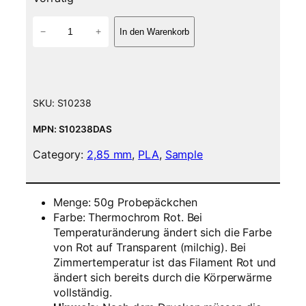
P
−
+
In den Warenkorb
L
A
F
i
l
SKU:
S10238
a
m
MPN: S10238DAS
e
Category:
2,85 mm
, 
PLA
, 
Sample
n
t
5
Menge: 50g Probepäckchen
0
Farbe: Thermochrom Rot. Bei
g
Temperaturänderung ändert sich die Farbe
S
von Rot auf Transparent (milchig). Bei
a
Zimmertemperatur ist das Filament Rot und
m
ändert sich bereits durch die Körperwärme
p
vollständig.
l