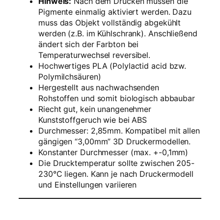
Hinweis:
Nach dem Drucken müssen die
e
Pigmente einmalig aktiviert werden. Dazu
–
muss das Objekt vollständig abgekühlt
2
werden (z.B. im Kühlschrank). Anschließend
,
ändert sich der Farbton bei
8
Temperaturwechsel reversibel.
5
Hochwertiges PLA (Polylactid acid bzw.
m
Polymilchsäuren)
m
Hergestellt aus nachwachsenden
–
Rohstoffen und somit biologisch abbaubar
T
Riecht gut, kein unangenehmer
h
Kunststoffgeruch wie bei ABS
e
Durchmesser: 2,85mm. Kompatibel mit allen
r
gängigen “3,00mm” 3D Druckermodellen.
m
Konstanter Durchmesser (max. +-0,1mm)
o
Die Drucktemperatur sollte zwischen 205-
-
230°C liegen. Kann je nach Druckermodell
R
und Einstellungen variieren
o
t
M
e