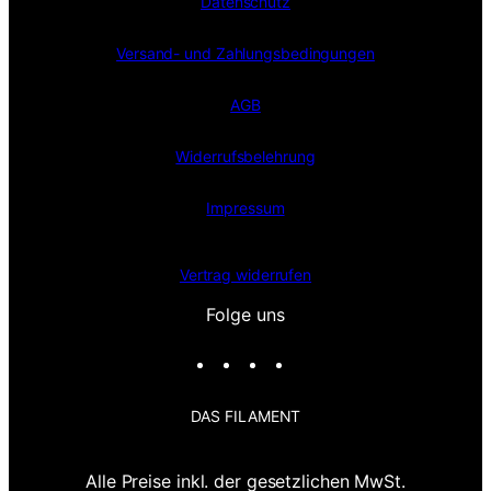
Datenschutz
Versand- und Zahlungsbedingungen
AGB
Widerrufsbelehrung
Impressum
Vertrag widerrufen
Folge uns
I
F
X
T
n
a
i
s
c
k
DAS FILAMENT
t
e
T
a
b
o
g
o
k
r
o
Alle Preise inkl. der gesetzlichen MwSt.