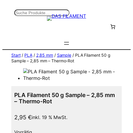
Zum
Inhalt
S
springen
u
c
h
e
n
Start
/
PLA
/
2,85 mm
/
Sample
/ PLA Filament 50 g
Sample – 2,85 mm – Thermo-Rot
PLA Filament 50 g Sample – 2,85 mm
– Thermo-Rot
2,95
€
inkl. 19 % MwSt.
Vorrätig