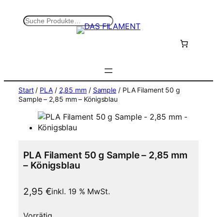
Zum
Inhalt
S
springen
u
c
h
e
n
Start
/
PLA
/
2,85 mm
/
Sample
/ PLA Filament 50 g
Sample – 2,85 mm – Königsblau
PLA Filament 50 g Sample – 2,85 mm
– Königsblau
2,95
€
inkl. 19 % MwSt.
Vorrätig