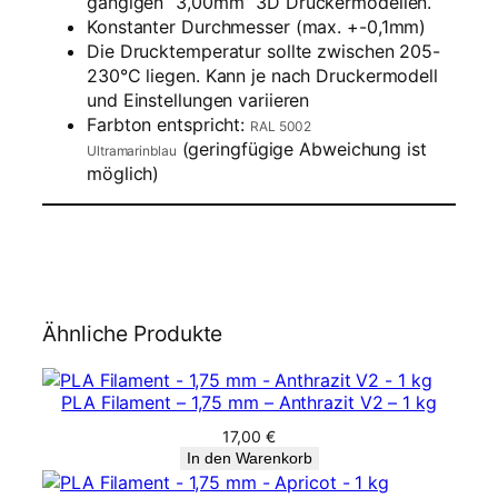
gängigen “3,00mm” 3D Druckermodellen.
e
Konstanter Durchmesser (max. +-0,1mm)
–
Die Drucktemperatur sollte zwischen 205-
2
230°C liegen. Kann je nach Druckermodell
,
und Einstellungen variieren
8
Farbton entspricht:
5
RAL 5002
(geringfügige Abweichung ist
m
Ultramarinblau
möglich)
m
–
K
ö
n
i
g
Ähnliche Produkte
s
b
l
PLA Filament – 1,75 mm – Anthrazit V2 – 1 kg
a
17,00
€
u
In den Warenkorb
M
e