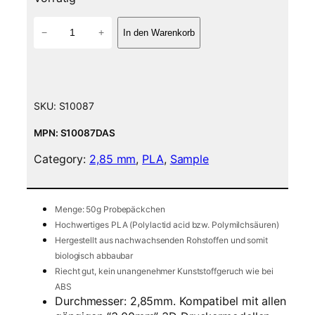
P
−
+
In den Warenkorb
L
A
F
i
l
SKU:
S10087
a
m
MPN: S10087DAS
e
Category:
2,85 mm
, 
PLA
, 
Sample
n
t
5
0
Menge: 50g Probepäckchen
g
Hochwertiges PLA (Polylactid acid bzw. Polymilchsäuren)
S
Hergestellt aus nachwachsenden Rohstoffen und somit
a
biologisch abbaubar
m
Riecht gut, kein unangenehmer Kunststoffgeruch wie bei
p
ABS
Durchmesser: 2,85mm. Kompatibel mit allen
l