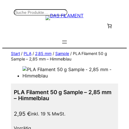
Zum
Inhalt
S
springen
u
c
h
e
n
Start
/
PLA
/
2,85 mm
/
Sample
/ PLA Filament 50 g
Sample – 2,85 mm – Himmelblau
PLA Filament 50 g Sample – 2,85 mm
– Himmelblau
2,95
€
inkl. 19 % MwSt.
Vorrätig