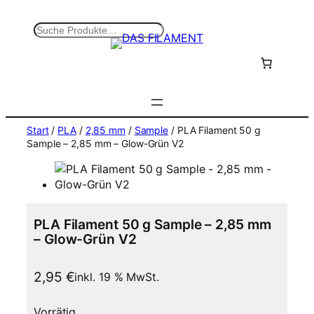
Zum
Inhalt
S
springen
u
c
h
e
n
Start
/
PLA
/
2,85 mm
/
Sample
/ PLA Filament 50 g
Sample – 2,85 mm – Glow-Grün V2
PLA Filament 50 g Sample – 2,85 mm
– Glow-Grün V2
2,95
€
inkl. 19 % MwSt.
Vorrätig