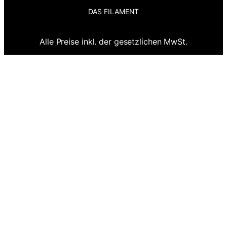
s
c
k
DAS FILAMENT
t
e
T
a
b
o
g
o
k
r
o
Alle Preise inkl. der gesetzlichen MwSt.
a
k
m