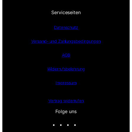
Serviceseiten
Datenschutz
Versand- und Zahlungsbedingungen
AGB
Widerrufsbelehrung
Impressum
Vertrag widerrufen
Folge uns
I
F
X
T
n
a
i