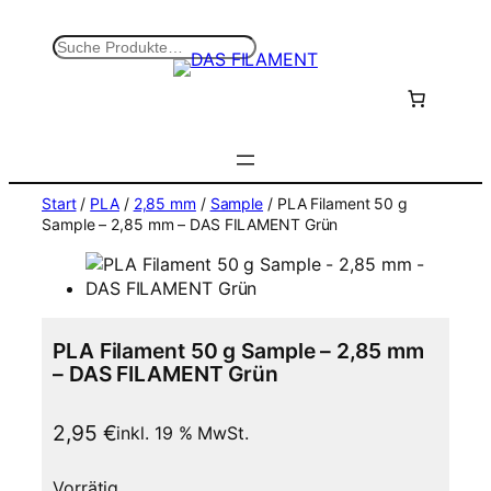
Zum
Inhalt
S
springen
u
c
h
e
n
Start
/
PLA
/
2,85 mm
/
Sample
/ PLA Filament 50 g
Sample – 2,85 mm – DAS FILAMENT Grün
PLA Filament 50 g Sample – 2,85 mm
– DAS FILAMENT Grün
2,95
€
inkl. 19 % MwSt.
Vorrätig