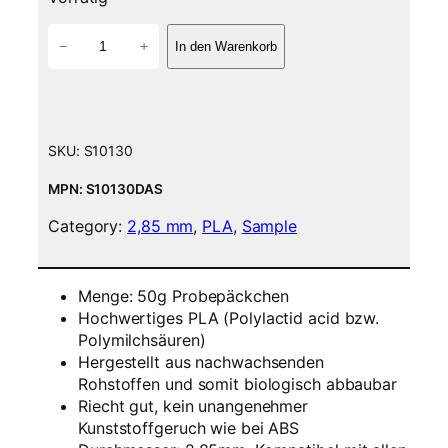
P
−
+
In den Warenkorb
L
A
F
i
l
SKU:
S10130
a
m
MPN: S10130DAS
e
Category:
2,85 mm
, 
PLA
, 
Sample
n
t
5
Menge: 50g Probepäckchen
0
Hochwertiges PLA (Polylactid acid bzw.
g
Polymilchsäuren)
S
Hergestellt aus nachwachsenden
a
Rohstoffen und somit biologisch abbaubar
m
Riecht gut, kein unangenehmer
p
Kunststoffgeruch wie bei ABS
l