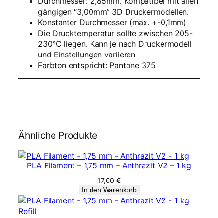
Durchmesser: 2,85mm. Kompatibel mit allen
e
gängigen “3,00mm” 3D Druckermodellen.
–
Konstanter Durchmesser (max. +-0,1mm)
2
Die Drucktemperatur sollte zwischen 205-
,
230°C liegen. Kann je nach Druckermodell
8
und Einstellungen variieren
5
Farbton entspricht: Pantone 375
m
m
–
D
A
S
F
Ähnliche Produkte
I
L
A
PLA Filament – 1,75 mm – Anthrazit V2 – 1 kg
M
17,00
€
E
In den Warenkorb
N
T
G