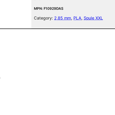
a
m
MPN: F10929DAS
e
Category:
2,85 mm
, 
PLA
, 
Spule XXL
n
t
–
2
,
8
5
m
m
–
W
a
e
i
ß
–
3
k