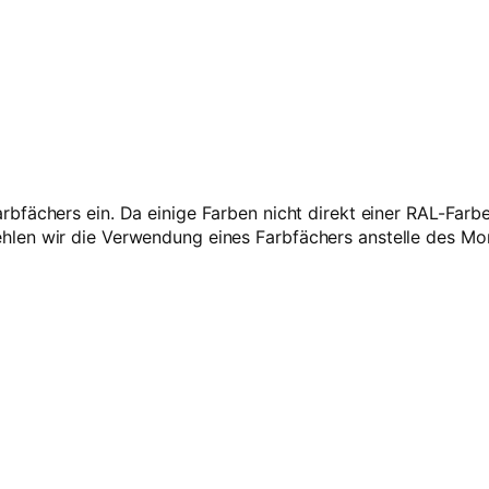
g
M
e
n
g
e
rbfächers ein. Da einige Farben nicht direkt einer RAL-Far
len wir die Verwendung eines Farbfächers anstelle des Mo