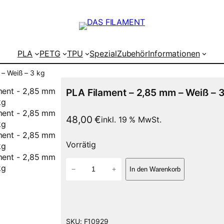
PLA
PETG
TPU
Spezial
Zubehör
Informationen
 – Weiß – 3 kg
PLA Filament – 2,85 mm – Weiß – 
48,00
€
inkl. 19 % MwSt.
Vorrätig
P
−
+
In den Warenkorb
L
A
F
i
l
SKU:
F10929