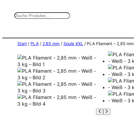
Zum
Inhalt
S
springen
u
c
h
e
Start
/
PLA
/
2,85 mm
/
Spule XXL
/ PLA Filament – 2,85 mm
n