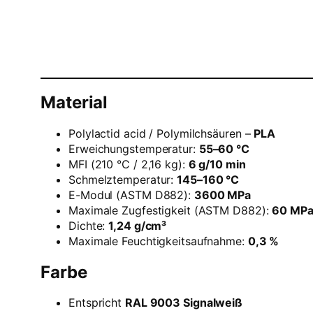
Material
Polylactid acid / Polymilchsäuren –
PLA
Erweichungstemperatur:
55–60 °C
MFI (210 °C / 2,16 kg):
6 g/10 min
Schmelztemperatur:
145–160 °C
E-Modul (ASTM D882):
3600 MPa
Maximale Zugfestigkeit (ASTM D882):
60 MP
Dichte:
1,24 g/cm³
Maximale Feuchtigkeitsaufnahme:
0,3 %
Farbe
Entspricht
RAL 9003 Signalweiß