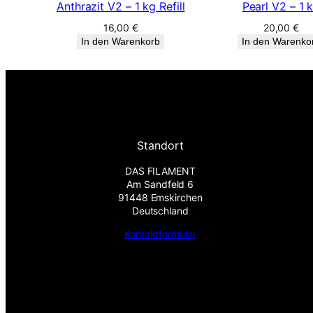
Anthrazit V2 – 1 kg Refill
Pearl V2 – 1 
16,00
€
20,00
€
In den Warenkorb
In den Warenko
Standort
DAS FILAMENT
Am Sandfeld 6
91448 Emskirchen
Deutschland
Kontaktformular