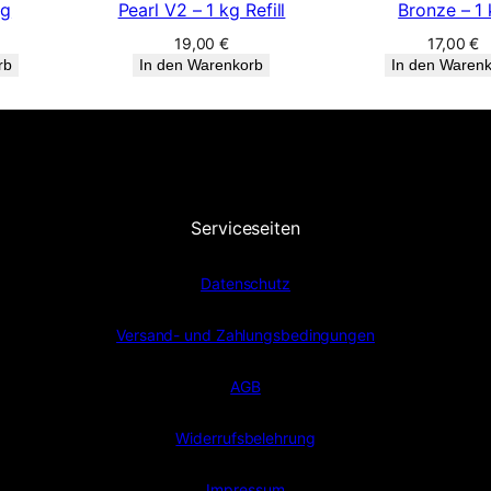
kg
Pearl V2 – 1 kg Refill
Bronze – 1
19,00
€
17,00
€
rb
In den Warenkorb
In den Waren
Serviceseiten
Datenschutz
Versand- und Zahlungsbedingungen
AGB
Widerrufsbelehrung
Impressum