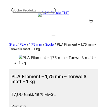
Zum
Inhalt
S
springen
u
c
h
e
n
Start
/
PLA
/
1,75 mm
/
Spule
/ PLA Filament – 1,75 mm –
Tonweiß matt – 1 kg
PLA Filament – 1,75 mm – Tonweiß
matt – 1 kg
17,00
€
inkl. 19 % MwSt.
Vorrätig