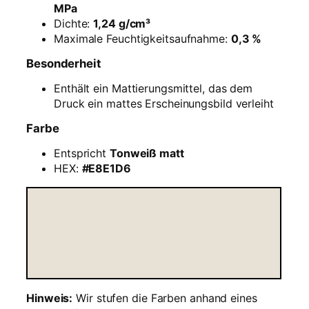
T
MPa
o
Dichte:
1,24 g/cm³
n
Maximale Feuchtigkeitsaufnahme:
0,3 %
w
Besonderheit
e
i
Enthält ein Mattierungsmittel, das dem
ß
Druck ein mattes Erscheinungsbild verleiht
m
a
Farbe
t
Entspricht
Tonweiß matt
t
HEX:
#E8E1D6
–
1
k
g
M
e
n
g
e
Hinweis:
Wir stufen die Farben anhand eines