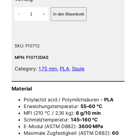
P
−
+
In den Warenkorb
L
A
F
i
l
SKU:
F10712
a
m
MPN: F10712DAS
e
Category:
1,75 mm
, 
PLA
, 
Spule
n
t
–
Material
1
,
Polylactid acid / Polymilchsäuren –
PLA
7
Erweichungstemperatur:
55–60 °C
5
MFI (210 °C / 2,16 kg):
6 g/10 min
m
Schmelztemperatur:
145–160 °C
m
E-Modul (ASTM D882):
3600 MPa
–
Maximale Zugfestigkeit (ASTM D882):
60