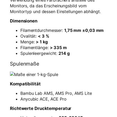
g
Monitors, da das Erscheinungsbild vom
M
Monitortyp und dessen Einstellungen abhängt.
e
Dimensionen
n
g
Filamentdurchmesser:
1,75 mm ±0,03 mm
e
Ovalität:
< 3 %
Menge:
> 1 kg
Filamentlänge:
> 335 m
Spulenleergewicht:
214 g
Spulenmaße
Kompatibilität
Bambu Lab AMS, AMS Pro, AMS Lite
Anycubic ACE, ACE Pro
Richtwerte Drucktemperatur