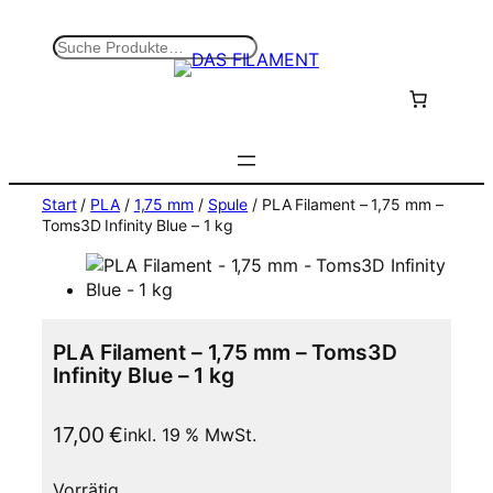
Zum
Inhalt
S
springen
u
c
h
e
n
Start
/
PLA
/
1,75 mm
/
Spule
/ PLA Filament – 1,75 mm –
Toms3D Infinity Blue – 1 kg
PLA Filament – 1,75 mm – Toms3D
Infinity Blue – 1 kg
17,00
€
inkl. 19 % MwSt.
Vorrätig