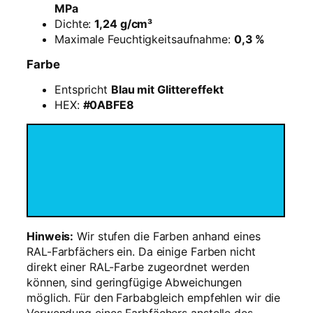
T
MPa
o
Dichte:
1,24 g/cm³
m
Maximale Feuchtigkeitsaufnahme:
0,3 %
s
Farbe
3
D
Entspricht
Blau mit Glittereffekt
I
HEX:
#0ABFE8
n
f
i
n
i
t
y
B
l
Hinweis:
Wir stufen die Farben anhand eines
u
RAL-Farbfächers ein. Da einige Farben nicht
e
direkt einer RAL-Farbe zugeordnet werden
–
können, sind geringfügige Abweichungen
1
möglich. Für den Farbabgleich empfehlen wir die
k
Verwendung eines Farbfächers anstelle des