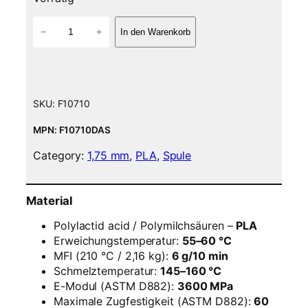
P
−
+
In den Warenkorb
L
A
F
i
l
SKU:
F10710
a
m
MPN: F10710DAS
e
Category:
1,75 mm
, 
PLA
, 
Spule
n
t
–
Material
1
,
Polylactid acid / Polymilchsäuren –
PLA
7
Erweichungstemperatur:
55–60 °C
5
MFI (210 °C / 2,16 kg):
6 g/10 min
m
Schmelztemperatur:
145–160 °C
m
E-Modul (ASTM D882):
3600 MPa
–
Maximale Zugfestigkeit (ASTM D882):
60