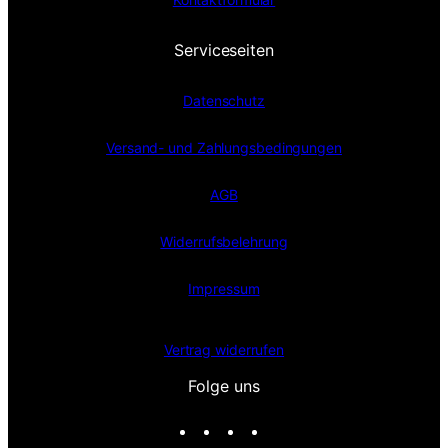
Serviceseiten
Datenschutz
Versand- und Zahlungsbedingungen
AGB
Widerrufsbelehrung
Impressum
Vertrag widerrufen
Folge uns
I
F
X
T
n
a
i