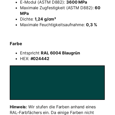
T
E-Modul (ASTM D882):
3600 MPa
a
Maximale Zugfestigkeit (ASTM D882):
60
n
MPa
n
Dichte:
1,24 g/cm³
e
Maximale Feuchtigkeitsaufnahme:
0,3 %
n
g
r
Farbe
ü
n
Entspricht
RAL 6004 Blaugrün
–
HEX:
#024442
1
k
g
R
e
f
i
l
Hinweis:
Wir stufen die Farben anhand eines
l
RAL-Farbfächers ein. Da einige Farben nicht
M