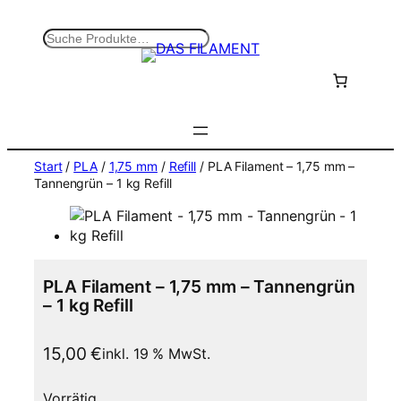
Zum
Inhalt
S
springen
u
c
h
e
n
Start
/
PLA
/
1,75 mm
/
Refill
/ PLA Filament – 1,75 mm –
Tannengrün – 1 kg Refill
PLA Filament – 1,75 mm – Tannengrün
– 1 kg Refill
15,00
€
inkl. 19 % MwSt.
Vorrätig