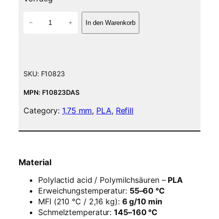
P
−
+
In den Warenkorb
L
A
F
i
l
SKU:
F10823
a
m
MPN: F10823DAS
e
Category:
1,75 mm
, 
PLA
, 
Refill
n
t
–
1
,
Material
7
5
Polylactid acid / Polymilchsäuren –
PLA
m
Erweichungstemperatur:
55–60 °C
m
MFI (210 °C / 2,16 kg):
6 g/10 min
–
Schmelztemperatur:
145–160 °C