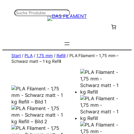
Zum
Inhalt
S
springen
u
c
h
e
n
Start
/
PLA
/
1,75 mm
/
Refill
/ PLA Filament – 1,75 mm –
Schwarz matt – 1 kg Refill