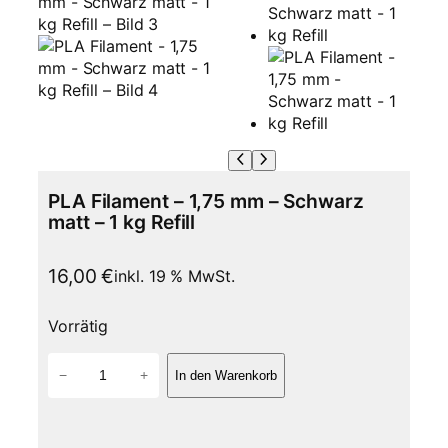
PLA Filament – 1,75 mm – Schwarz
matt – 1 kg Refill
16,00
€
inkl. 19 % MwSt.
Vorrätig
P
−
+
In den Warenkorb
L
A
F