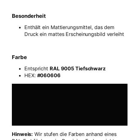
z
m
Besonderheit
a
t
Enthält ein Mattierungsmittel, das dem
t
Druck ein mattes Erscheinungsbild verleiht
–
1
k
Farbe
g
R
Entspricht
RAL 9005 Tiefschwarz
e
HEX:
#060606
f
i
l
l
M
e
n
g
Hinweis:
Wir stufen die Farben anhand eines
e