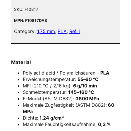
i
l
SKU:
F10817
a
m
MPN: F10817DAS
e
Category:
1,75 mm
, 
PLA
, 
Refill
n
t
–
1
,
Material
7
5
Polylactid acid / Polymilchsäuren –
PLA
m
Erweichungstemperatur:
55–60 °C
m
MFI (210 °C / 2,16 kg):
6 g/10 min
–
Schmelztemperatur:
145–160 °C
S
E-Modul (ASTM D882):
3600 MPa
c
Maximale Zugfestigkeit (ASTM D882):
60
h
MPa
w
Dichte:
1,24 g/cm³
a
Maximale Feuchtigkeitsaufnahme:
0,3 %
r