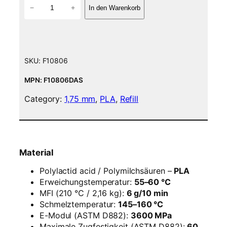
P
−
+
In den Warenkorb
L
A
F
i
l
SKU:
F10806
a
m
MPN: F10806DAS
e
Category:
1,75 mm
, 
PLA
, 
Refill
n
t
–
1
,
Material
7
5
Polylactid acid / Polymilchsäuren –
PLA
m
Erweichungstemperatur:
55–60 °C
m
MFI (210 °C / 2,16 kg):
6 g/10 min
–
Schmelztemperatur:
145–160 °C
M
E-Modul (ASTM D882):
3600 MPa
u
Maximale Zugfestigkeit (ASTM D882):
60