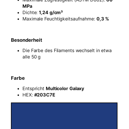
l
MPa
t
Dichte:
1,24 g/cm³
i
Maximale Feuchtigkeitsaufnahme:
0,3 %
c
o
l
Besonderheit
o
r
Die Farbe des Filaments wechselt in etwa
G
alle 50 g
a
l
a
Farbe
x
y
Entspricht
Multicolor Galaxy
–
HEX:
#203C7E
1
k
g
R
e