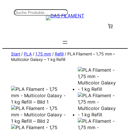
Zum
Inhalt
S
springen
u
c
h
e
n
Start
/
PLA
/
1,75 mm
/
Refill
/ PLA Filament – 1,75 mm –
Multicolor Galaxy – 1 kg Refill