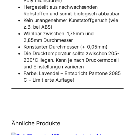
Polymilchsäuren)
S
Hergestellt aus nachwachsenden
a
Rohstoffen und somit biologisch abbaubar
m
Kein unangenehmer Kunststoffgeruch (wie
p
z.B. bei ABS)
l
Wählbar zwischen 1,75mm und
e
2,85mm
Durchmesser
–
Konstanter Durchmesser (+-0,05mm)
1
Die Drucktemperatur sollte zwischen 205-
,
230°C liegen. Kann je nach Druckermodell
7
und Einstellungen variieren
5
Farbe:
Lavendel – Entspricht Pantone 2085
m
C – Limitierte Auflage!
m
–
L
a
v
e
n
Ähnliche Produkte
d
e