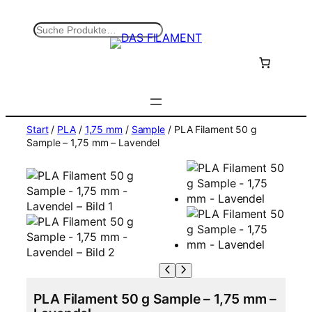
Zum
Inhalt
S
springen
u
c
h
e
n
Start
/
PLA
/
1,75 mm
/
Sample
/ PLA Filament 50 g
Sample – 1,75 mm – Lavendel
PLA Filament 50 g Sample – 1,75 mm –