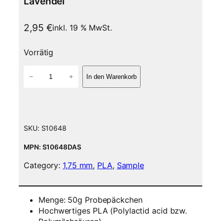
Lavendel
2,95
€
inkl. 19 % MwSt.
Vorrätig
P
−
+
In den Warenkorb
L
A
F
i
l
SKU:
S10648
a
m
MPN: S10648DAS
e
Category:
1,75 mm
, 
PLA
, 
Sample
n
t
5
Menge: 50g Probepäckchen
0
Hochwertiges PLA (Polylactid acid bzw.
g