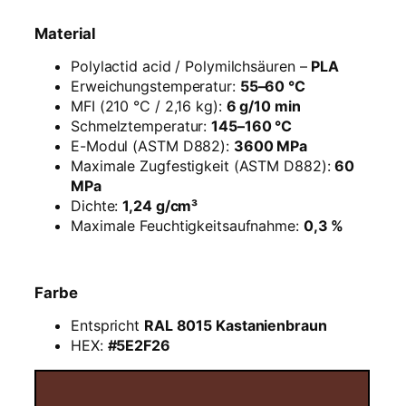
1
,
Material
7
5
Polylactid acid / Polymilchsäuren –
PLA
m
Erweichungstemperatur:
55–60 °C
m
MFI (210 °C / 2,16 kg):
6 g/10 min
–
Schmelztemperatur:
145–160 °C
K
E-Modul (ASTM D882):
3600 MPa
a
Maximale Zugfestigkeit (ASTM D882):
60
s
MPa
t
Dichte:
1,24 g/cm³
a
Maximale Feuchtigkeitsaufnahme:
0,3 %
n
i
e
Farbe
n
b
Entspricht
RAL 8015 Kastanienbraun
r
HEX:
#5E2F26
a
u
n