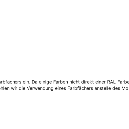
d
V
2
–
1
k
g
M
e
n
g
e
rbfächers ein. Da einige Farben nicht direkt einer RAL-Far
len wir die Verwendung eines Farbfächers anstelle des Mo