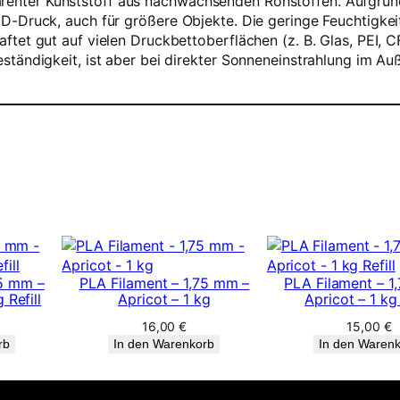
ansparenter Kunststoff aus nachwachsenden Rohstoffen. Aufg
D-Druck, auch für größere Objekte. Die geringe Feuchtigk
tet gut auf vielen Druckbettoberflächen (z. B. Glas, PEI, C
tändigkeit, ist aber bei direkter Sonneneinstrahlung im Auß
75 mm –
PLA Filament – 1,75 mm –
PLA Filament – 1
 Refill
Apricot – 1 kg
Apricot – 1 kg 
16,00
€
15,00
€
rb
In den Warenkorb
In den Waren