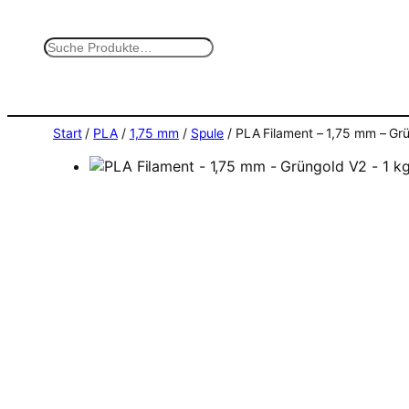
Zum
Inhalt
S
springen
u
c
h
e
Start
/
PLA
/
1,75 mm
/
Spule
/ PLA Filament – 1,75 mm – Grü
n