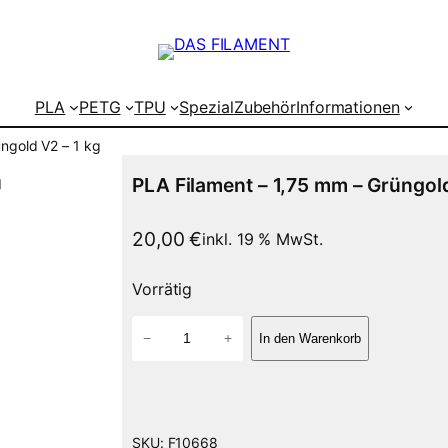
PLA
PETG
TPU
Spezial
Zubehör
Informationen
ngold V2 – 1 kg
PLA Filament – 1,75 mm – Grüngold
20,00
€
inkl. 19 % MwSt.
Vorrätig
P
−
+
In den Warenkorb
L
A
F
i
l
SKU:
F10668