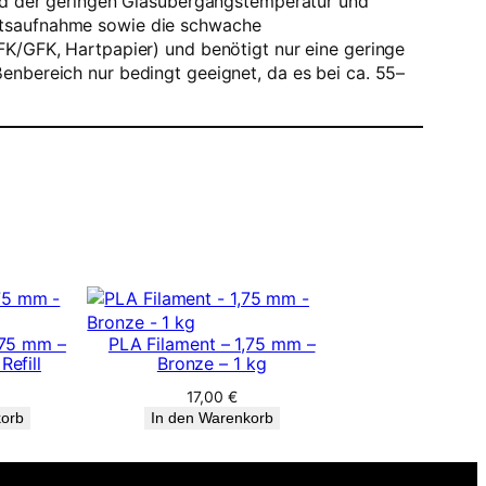
rund der geringen Glasübergangstemperatur und
eitsaufnahme sowie die schwache
FK/GFK, Hartpapier) und benötigt nur eine geringe
enbereich nur bedingt geeignet, da es bei ca. 55–
,75 mm –
PLA Filament – 1,75 mm –
Refill
Bronze – 1 kg
17,00
€
korb
In den Warenkorb