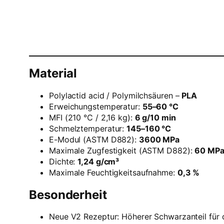
Material
Polylactid acid / Polymilchsäuren –
PLA
Erweichungstemperatur:
55–60 °C
MFI (210 °C / 2,16 kg):
6 g/10 min
Schmelztemperatur:
145–160 °C
E-Modul (ASTM D882):
3600 MPa
Maximale Zugfestigkeit (ASTM D882):
60 MP
Dichte:
1,24 g/cm³
Maximale Feuchtigkeitsaufnahme:
0,3 %
Besonderheit
Neue V2 Rezeptur: Höherer Schwarzanteil für