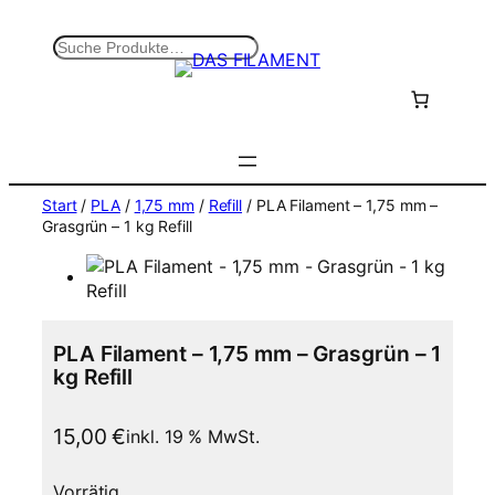
Zum
Inhalt
S
springen
u
c
h
e
n
Start
/
PLA
/
1,75 mm
/
Refill
/ PLA Filament – 1,75 mm –
Grasgrün – 1 kg Refill
PLA Filament – 1,75 mm – Grasgrün – 1
kg Refill
15,00
€
inkl. 19 % MwSt.
Vorrätig