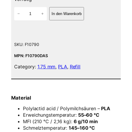
P
−
+
In den Warenkorb
L
A
F
i
l
SKU:
F10790
a
m
MPN: F10790DAS
e
Category:
1,75 mm
, 
PLA
, 
Refill
n
t
–
1
,
Material
7
5
Polylactid acid / Polymilchsäuren –
PLA
m
Erweichungstemperatur:
55–60 °C
m
MFI (210 °C / 2,16 kg):
6 g/10 min
–
Schmelztemperatur:
145–160 °C