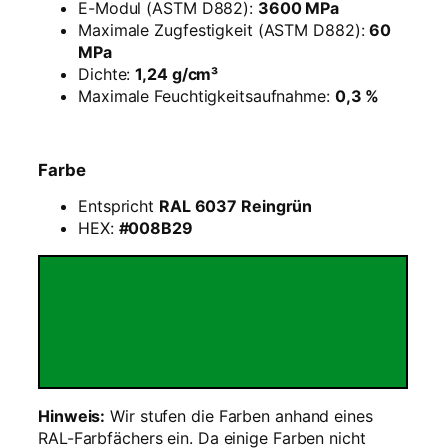
G
E-Modul (ASTM D882):
3600 MPa
r
Maximale Zugfestigkeit (ASTM D882):
60
a
MPa
s
Dichte:
1,24 g/cm³
g
Maximale Feuchtigkeitsaufnahme:
0,3 %
r
ü
n
Farbe
–
1
Entspricht
RAL 6037 Reingrün
k
HEX:
#008B29
g
R
e
f
i
l
l
M
Hinweis:
Wir stufen die Farben anhand eines
e
RAL-Farbfächers ein. Da einige Farben nicht
n