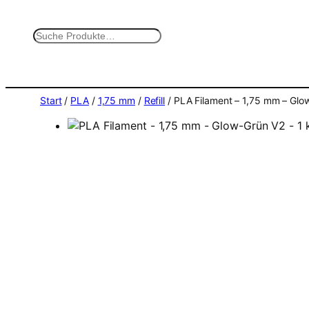
Zum
Inhalt
S
springen
u
c
h
e
Start
/
PLA
/
1,75 mm
/
Refill
/ PLA Filament – 1,75 mm – Glow
n