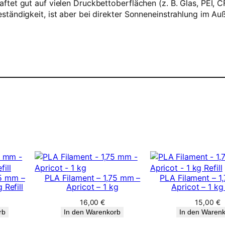
tet gut auf vielen Druckbettoberflächen (z. B. Glas, PEI, C
tändigkeit, ist aber bei direkter Sonneneinstrahlung im Auß
75 mm –
PLA Filament – 1,75 mm –
PLA Filament – 1
 Refill
Apricot – 1 kg
Apricot – 1 kg 
16,00
€
15,00
€
rb
In den Warenkorb
In den Waren