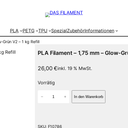
PLA
PETG
TPU
Spezial
Zubehör
Informationen
-Grün V2 – 1 kg Refill
PLA Filament – 1,75 mm – Glow-Grün
26,00
€
inkl. 19 % MwSt.
Vorrätig
P
−
+
In den Warenkorb
L
A
F
i
l
SKU:
F10786