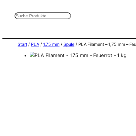
Zum
Inhalt
S
springen
u
c
h
e
Start
/
PLA
/
1,75 mm
/
Spule
/ PLA Filament – 1,75 mm – Feu
n