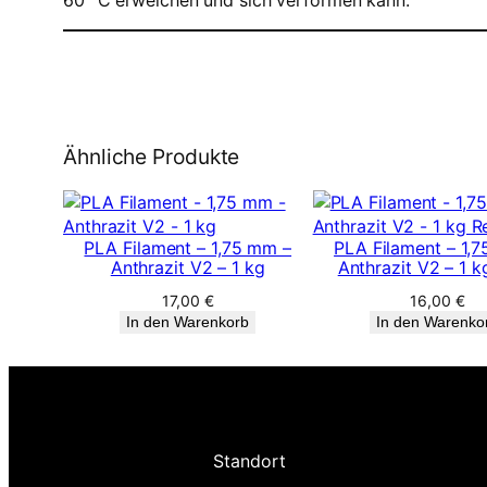
60 °C erweichen und sich verformen kann.
Ähnliche Produkte
PLA Filament – 1,75 mm –
PLA Filament – 1,
Anthrazit V2 – 1 kg
Anthrazit V2 – 1 kg
17,00
€
16,00
€
In den Warenkorb
In den Warenko
Standort