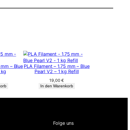
5 mm – Blue
PLA Filament – 1,75 mm – Blue
 kg
Pearl V2 – 1 kg Refill
19,00
€
korb
In den Warenkorb
Folge uns