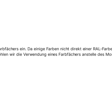
t
–
1
k
g
M
e
n
g
rbfächers ein. Da einige Farben nicht direkt einer RAL-Far
e
len wir die Verwendung eines Farbfächers anstelle des Mo