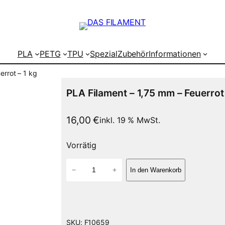
PLA
PETG
TPU
Spezial
Zubehör
Informationen
errot – 1 kg
PLA Filament – 1,75 mm – Feuerrot 
16,00
€
inkl. 19 % MwSt.
Vorrätig
P
−
+
In den Warenkorb
L
A
F
i
l
SKU:
F10659