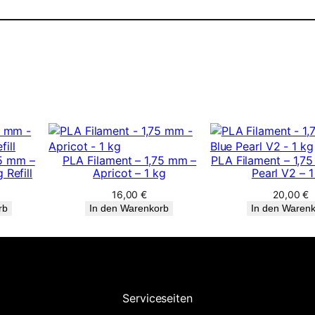
75 mm –
PLA Filament – 1,75 mm –
PLA Filament – 1,7
 Refill
Apricot – 1 kg
Pearl V2 – 1
16,00
€
20,00
€
rb
In den Warenkorb
In den Waren
Serviceseiten