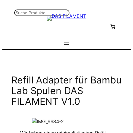
Zum
Inhalt
S
springen
u
c
h
e
n
Refill Adapter für Bambu
Lab Spulen DAS
FILAMENT V1.0
Wir haben einen minimalistischen Refill