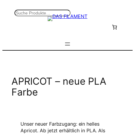
Zum
Inhalt
S
springen
u
c
h
e
n
APRICOT – neue PLA
Farbe
Unser neuer Farbzugang: ein helles
Apricot. Ab jetzt erhältlich in PLA. Als