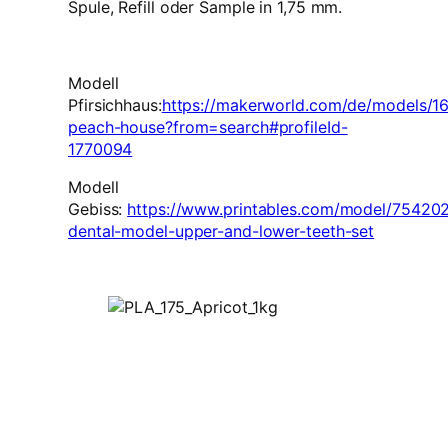
Spule, Refill oder Sample in 1,75 mm.
Modell
Pfirsichhaus:
https://makerworld.com/de/models/1
peach-house?from=search#profileId-
1770094
Modell
Gebiss:
https://www.printables.com/model/75420
dental-model-upper-and-lower-teeth-set