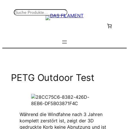
Zum
Inhalt
S
springen
u
c
h
e
n
PETG Outdoor Test
Während die Windfahne nach 3 Jahren
komplett zerstört ist, zeigt der 3D
gedruckte Korb keine Abnutzung und ist