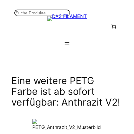
Zum
Inhalt
S
springen
u
c
h
e
n
Eine weitere PETG
Farbe ist ab sofort
verfügbar: Anthrazit V2!