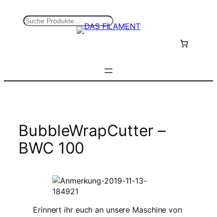
Zum
Inhalt
S
springen
u
c
h
e
n
BubbleWrapCutter –
BWC 100
Erinnert ihr euch an unsere Maschine von