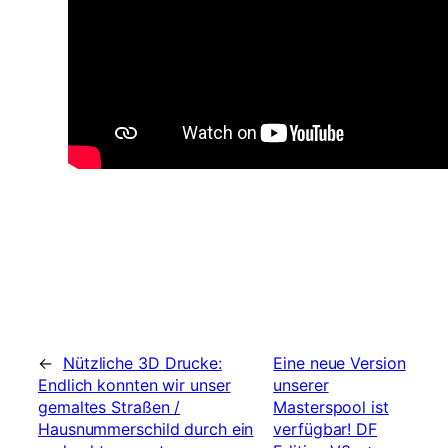
←
Nützliche 3D Drucke:
Eine neue Version
Endlich konnten wir unser
unserer
gemaltes Straßen /
Masterspool ist
Hausnummerschild durch ein
verfügbar! DF