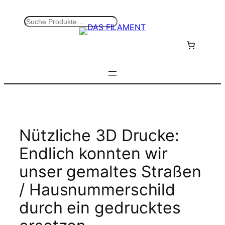
Zum
Inhalt
S
springen
u
c
h
e
n
Nützliche 3D Drucke:
Endlich konnten wir
unser gemaltes Straßen
/ Hausnummerschild
durch ein gedrucktes