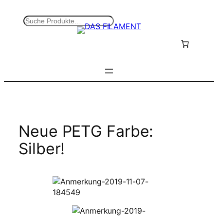
Zum
Inhalt
S
springen
u
c
h
e
n
Neue PETG Farbe:
Silber!