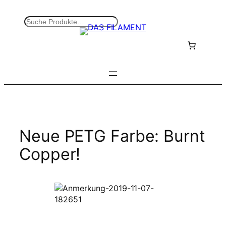
Zum
Inhalt
S
springen
u
c
h
e
n
Neue PETG Farbe: Burnt
Copper!