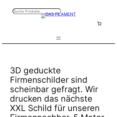
Zum
Inhalt
S
springen
u
c
h
e
n
3D geduckte
Firmenschilder sind
scheinbar gefragt. Wir
drucken das nächste
XXL Schild für unseren