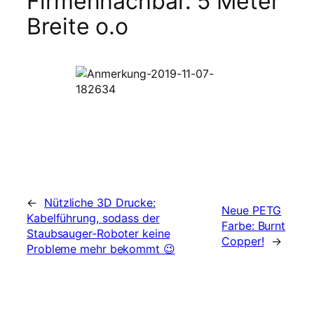
Firmennachbar. 5 Meter
Breite o.o
←
Nützliche 3D Drucke:
Neue PETG
Kabelführung, sodass der
Farbe: Burnt
Staubsauger-Roboter keine
Copper!
→
Probleme mehr bekommt 😉