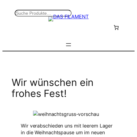
Zum
Inhalt
S
springen
u
c
h
e
n
Wir wünschen ein
frohes Fest!
Wir verabschieden uns mit leerem Lager
in die Weihnachtspause um im neuen