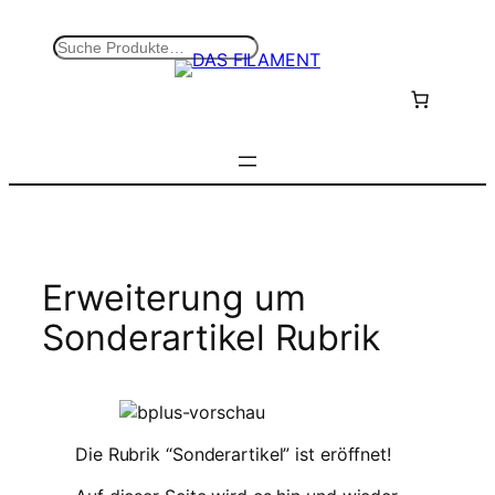
Zum
Inhalt
S
springen
u
c
h
e
n
Erweiterung um
Sonderartikel Rubrik
Die Rubrik “Sonderartikel” ist eröffnet!