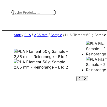
Zum
Inhalt
S
springen
u
c
h
e
Start
/
PLA
/
2,85 mm
/
Sample
/ PLA Filament 50 g Sample
n