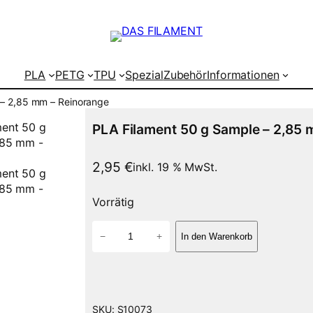
PLA
PETG
TPU
Spezial
Zubehör
Informationen
 – 2,85 mm – Reinorange
PLA Filament 50 g Sample – 2,85 
2,95
€
inkl. 19 % MwSt.
Vorrätig
P
−
+
In den Warenkorb
L
A
F
i
l
SKU:
S10073