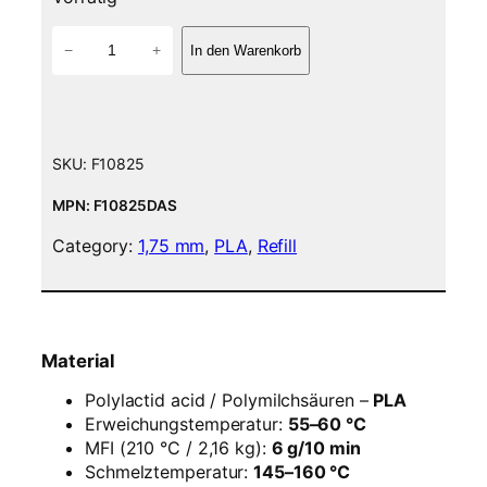
P
−
+
In den Warenkorb
L
A
F
i
l
SKU:
F10825
a
m
MPN: F10825DAS
e
Category:
1,75 mm
, 
PLA
, 
Refill
n
t
–
1
,
Material
7
5
Polylactid acid / Polymilchsäuren –
PLA
m
Erweichungstemperatur:
55–60 °C
m
MFI (210 °C / 2,16 kg):
6 g/10 min
–
Schmelztemperatur:
145–160 °C