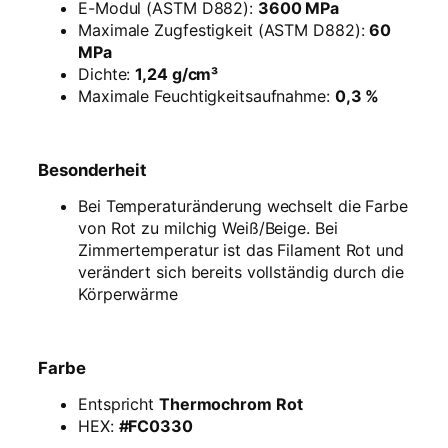
T
E-Modul (ASTM D882):
3600 MPa
h
Maximale Zugfestigkeit (ASTM D882):
60
e
MPa
r
Dichte:
1,24 g/cm³
m
Maximale Feuchtigkeitsaufnahme:
0,3 %
o
-
R
Besonderheit
o
t
Bei Temperaturänderung wechselt die Farbe
–
von Rot zu milchig Weiß/Beige. Bei
1
Zimmertemperatur ist das Filament Rot und
k
verändert sich bereits vollständig durch die
g
Körperwärme
R
e
f
Farbe
i
l
Entspricht
Thermochrom Rot
l
HEX:
#FC0330
M