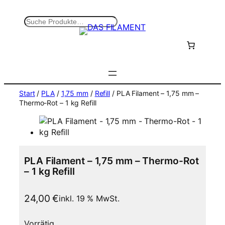
Zum
Inhalt
S
springen
u
c
h
e
n
Start
/
PLA
/
1,75 mm
/
Refill
/ PLA Filament – 1,75 mm –
Thermo-Rot – 1 kg Refill
PLA Filament – 1,75 mm – Thermo-Rot
– 1 kg Refill
24,00
€
inkl. 19 % MwSt.
Vorrätig