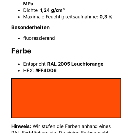
N
MPa
e
Dichte:
1,24 g/cm³
o
Maximale Feuchtigkeitsaufnahme:
0,3 %
n
Besonderheiten
o
r
fluoreszierend
a
n
Farbe
g
e
Entspricht
RAL 2005 Leuchtorange
–
HEX:
#FF4D06
1
k
g
M
e
n
g
e
Hinweis:
Wir stufen die Farben anhand eines
RAL-Farbfächers ein. Da einige Farben nicht