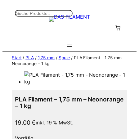
Zum
Inhalt
S
springen
u
c
h
e
n
Start
/
PLA
/
1,75 mm
/
Spule
/ PLA Filament – 1,75 mm –
Neonorange – 1 kg
PLA Filament – 1,75 mm – Neonorange
– 1 kg
19,00
€
inkl. 19 % MwSt.
Vorrätig