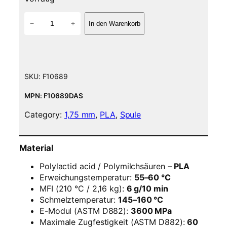
P
−
+
In den Warenkorb
L
A
F
i
l
SKU:
F10689
a
m
MPN: F10689DAS
e
Category:
1,75 mm
, 
PLA
, 
Spule
n
t
–
Material
1
,
Polylactid acid / Polymilchsäuren –
PLA
7
Erweichungstemperatur:
55–60 °C
5
MFI (210 °C / 2,16 kg):
6 g/10 min
m
Schmelztemperatur:
145–160 °C
m
E-Modul (ASTM D882):
3600 MPa
–
Maximale Zugfestigkeit (ASTM D882):
60