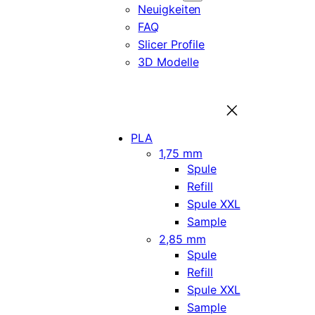
Neuigkeiten
FAQ
Slicer Profile
3D Modelle
PLA
1,75 mm
Spule
Refill
Spule XXL
Sample
2,85 mm
Spule
Refill
Spule XXL
Sample