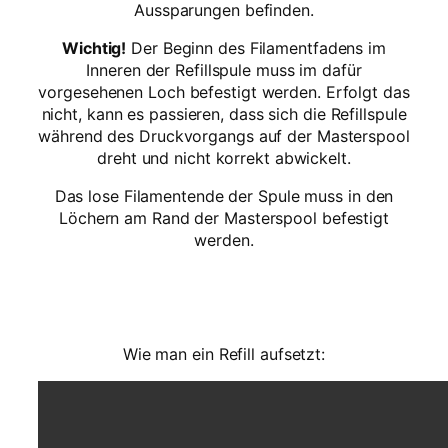
e
Aussparungen befinden.
L
e
Wichtig!
Der Beginn des Filamentfadens im
e
Inneren der Refillspule muss im dafür
r
vorgesehenen Loch befestigt werden. Erfolgt das
s
nicht, kann es passieren, dass sich die Refillspule
p
während des Druckvorgangs auf der Masterspool
u
dreht und nicht korrekt abwickelt.
l
Das lose Filamentende der Spule muss in den
e
Löchern am Rand der Masterspool befestigt
f
werden.
ü
r
R
e
f
i
Wie man ein Refill aufsetzt:
l
l
s
M