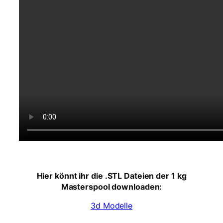
e
n
g
e
Hier könnt ihr die .STL Dateien der 1 kg
Masterspool downloaden:
3d Modelle