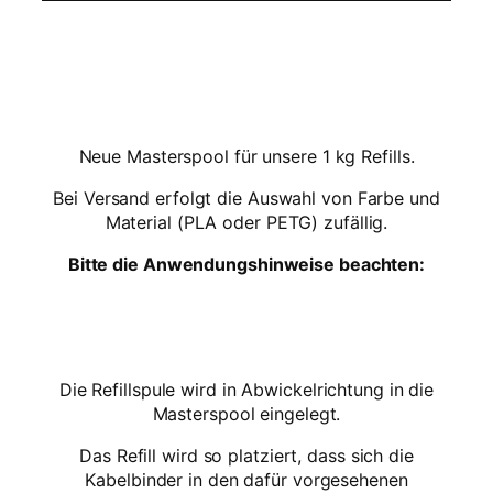
1
k
g
–
W
i
e
Neue Masterspool für unsere 1 kg Refills.
d
Bei Versand erfolgt die Auswahl von Farbe und
e
Material (PLA oder PETG) zufällig.
r
v
Bitte die Anwendungshinweise beachten:
e
r
w
e
n
Die Refillspule wird in Abwickelrichtung in die
d
Masterspool eingelegt.
b
a
Das Refill wird so platziert, dass sich die
r
Kabelbinder in den dafür vorgesehenen