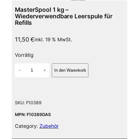
MasterSpool 1 kg –
Wiederverwendbare Leerspule für
Refills
11,50
€
inkl. 19 % MwSt.
Vorrätig
M
−
+
In den Warenkorb
a
s
t
e
r
SKU:
F10389
S
p
MPN: F10389DAS
o
Category:
Zubehör
o
l