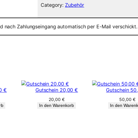
e
Category:
Zubehör
i
n
1
ird nach Zahlungseingang automatisch per E-Mail verschickt.
0
0
,
0
0
€
M
e
n
0 €
Gutschein 20,00 €
Gutschein 50
g
e
20,00
€
50,00
€
rb
In den Warenkorb
In den Waren