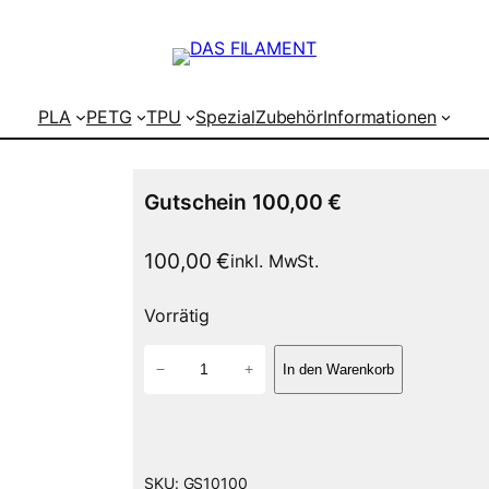
PLA
PETG
TPU
Spezial
Zubehör
Informationen
Gutschein 100,00 €
100,00
€
inkl. MwSt.
Vorrätig
G
−
+
In den Warenkorb
u
t
s
c
h
SKU:
GS10100