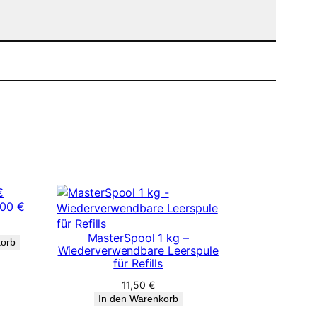
,00 €
MasterSpool 1 kg –
korb
Wiederverwendbare Leerspule
für Refills
11,50
€
In den Warenkorb