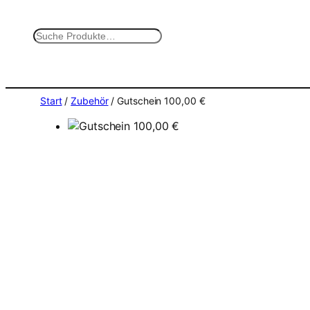
Zum
Inhalt
S
springen
u
c
h
e
Start
/
Zubehör
/ Gutschein 100,00 €
n