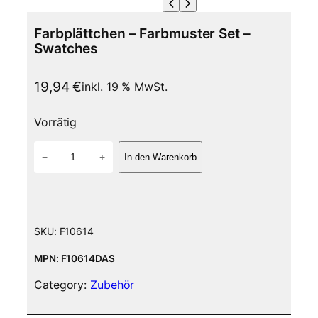
Farbplättchen – Farbmuster Set –
Swatches
19,94
€
inkl. 19 % MwSt.
Vorrätig
F
−
+
In den Warenkorb
a
r
b
p
l
SKU:
F10614
ä
t
MPN: F10614DAS
t
Category:
Zubehör
c
h