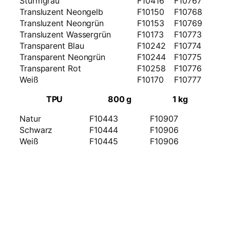
Sturmgrau
F10416
F10767
Transluzent Neongelb
F10150
F10768
Transluzent Neongrün
F10153
F10769
Transluzent Wassergrün
F10173
F10773
Transparent Blau
F10242
F10774
Transparent Neongrün
F10244
F10775
Transparent Rot
F10258
F10776
Weiß
F10170
F10777
TPU
800 g
1 kg
Natur
F10443
F10907
Schwarz
F10444
F10906
Weiß
F10445
F10906