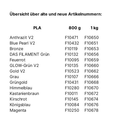
Übersicht über alte und neue Artikelnummern:
PLA
800 g
1 kg
Anthrazit V2
F10471
F10650
Blue Pearl V2
F10432
F10651
Bronze
F10119
F10653
DAS FILAMENT Grün
F10132
F10656
Feuerrot
F10095
F10659
GLOW-Grün V2
F10135
F10660
Gold V2
F10523
F10662
Grau
F10107
F10666
Grüngold
F10431
F10668
Himmelblau
F10280
F10670
Kastanienbraun
F10011
F10672
Kirschrot
F10145
F10674
Königsblau
F10084
F10676
Magenta
F10250
F10678