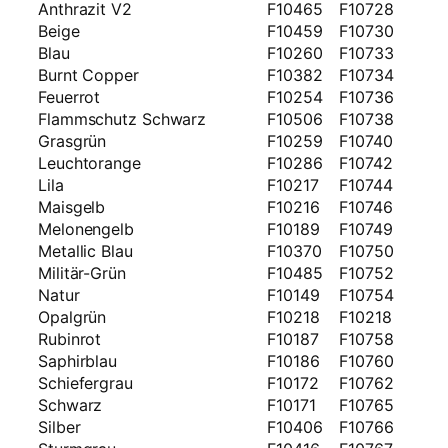
Anthrazit V2
F10465
F10728
Beige
F10459
F10730
Blau
F10260
F10733
Burnt Copper
F10382
F10734
Feuerrot
F10254
F10736
Flammschutz Schwarz
F10506
F10738
Grasgrün
F10259
F10740
Leuchtorange
F10286
F10742
Lila
F10217
F10744
Maisgelb
F10216
F10746
Melonengelb
F10189
F10749
Metallic Blau
F10370
F10750
Militär-Grün
F10485
F10752
Natur
F10149
F10754
Opalgrün
F10218
F10218
Rubinrot
F10187
F10758
Saphirblau
F10186
F10760
Schiefergrau
F10172
F10762
Schwarz
F10171
F10765
Silber
F10406
F10766