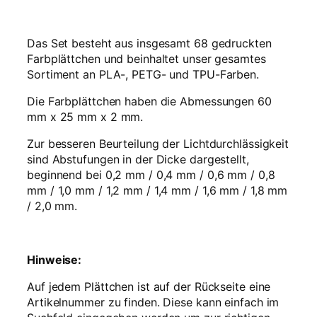
e
n
–
Das Set besteht aus insgesamt 68 gedruckten
F
Farbplättchen und beinhaltet unser gesamtes
a
Sortiment an PLA-, PETG- und TPU-Farben.
r
b
Die Farbplättchen haben die Abmessungen 60
m
mm x 25 mm x 2 mm.
u
s
Zur besseren Beurteilung der Lichtdurchlässigkeit
t
sind Abstufungen in der Dicke dargestellt,
e
beginnend bei 0,2 mm / 0,4 mm / 0,6 mm / 0,8
r
mm / 1,0 mm / 1,2 mm / 1,4 mm / 1,6 mm / 1,8 mm
S
/ 2,0 mm.
e
t
–
Hinweise:
S
w
Auf jedem Plättchen ist auf der Rückseite eine
a
Artikelnummer zu finden. Diese kann einfach im
t