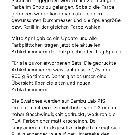
Suchfeld eingegeben werden um zur richtigen
c
Farbe im Shop zu gelangen. Sobald die Farbe
h
gefunden wurde kann man natürlich den
e
gewünschten Durchmesser und die Spulengröße
s
bzw. Refill in der gleichen Farbe wählen.
M
Mitte April gab es ein Update und alle
e
Farbplättchen tragen jetzt die aktuellen
n
Artikelnummern der entsprechenden 1 kg Spulen.
g
e
Für alle zuvor erworbenen Sets: Die gedruckte
Artikelnummer verweist auf unsere 1,75 mm –
800 g Sortiment. Daher gibt es unten eine
Übersicht über die alten und neuen
Artikelnummern.
Die Swatches werden auf Bambu Lab P1S
Druckern mit einer Schichthöhe von 0,2 mm in
hoher Geschwindigkeit gedruckt, wodurch die
PLA-Farben eher matt erscheinen. Bei
langsameren Druckgeschwindigkeiten zeigt sich
PLA glänzender, wie auf der Unterseite des