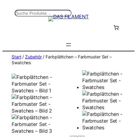
Zum
Inhalt
S
springen
u
c
h
e
n
Start
/
Zubehör
/ Farbplättchen – Farbmuster Set –
Swatches