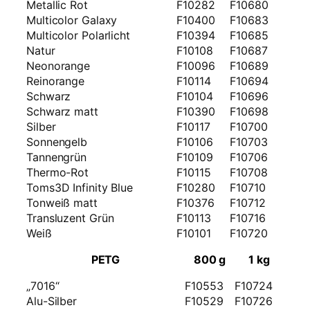
Metallic Rot
F10282
F10680
Multicolor Galaxy
F10400
F10683
Multicolor Polarlicht
F10394
F10685
Natur
F10108
F10687
Neonorange
F10096
F10689
Reinorange
F10114
F10694
Schwarz
F10104
F10696
Schwarz matt
F10390
F10698
Silber
F10117
F10700
Sonnengelb
F10106
F10703
Tannengrün
F10109
F10706
Thermo-Rot
F10115
F10708
Toms3D Infinity Blue
F10280
F10710
Tonweiß matt
F10376
F10712
Transluzent Grün
F10113
F10716
Weiß
F10101
F10720
PETG
800 g
1 kg
„7016“
F10553
F10724
Alu-Silber
F10529
F10726