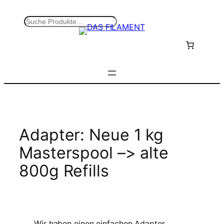
Zum
Inhalt
S
springen
u
c
h
e
n
Adapter: Neue 1 kg
Masterspool –> alte
800g Refills
Wir haben einen einfachen Adapter