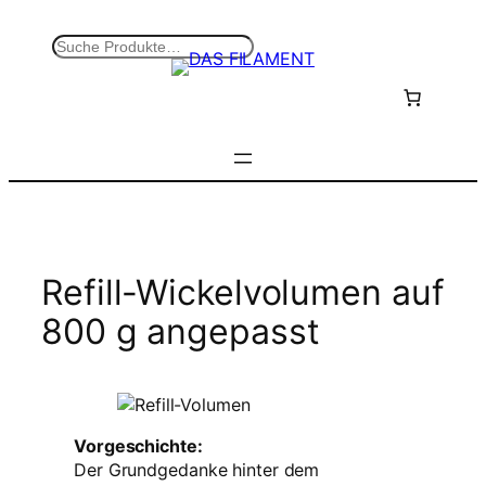
Zum
Inhalt
S
springen
u
c
h
e
n
Refill-Wickelvolumen auf
800 g angepasst
Vorgeschichte:
Der Grundgedanke hinter dem