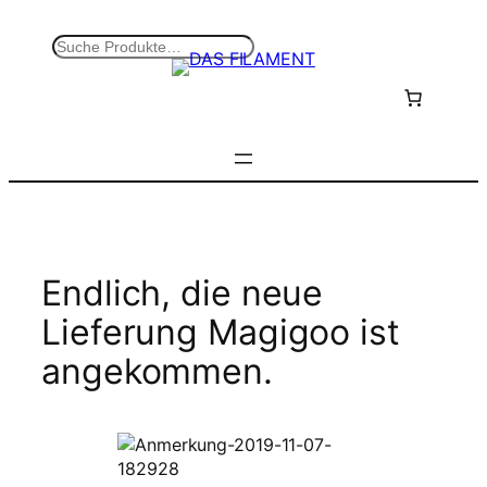
Zum
Inhalt
S
springen
u
c
h
e
n
Endlich, die neue
Lieferung Magigoo ist
angekommen.