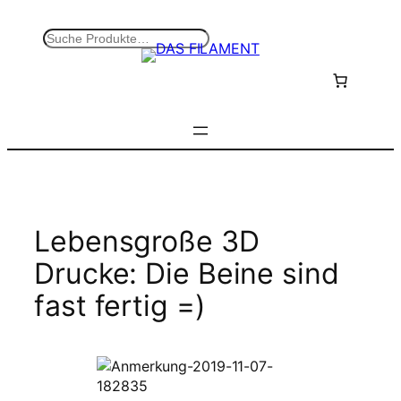
Zum
Inhalt
S
springen
u
c
h
e
n
Lebensgroße 3D
Drucke: Die Beine sind
fast fertig =)