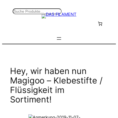
Zum
Inhalt
S
springen
u
c
h
e
n
Hey, wir haben nun
Magigoo – Klebestifte /
Flüssigkeit im
Sortiment!