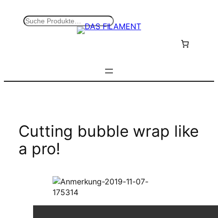
Zum
Inhalt
S
springen
u
c
h
e
n
Cutting bubble wrap like
a pro!