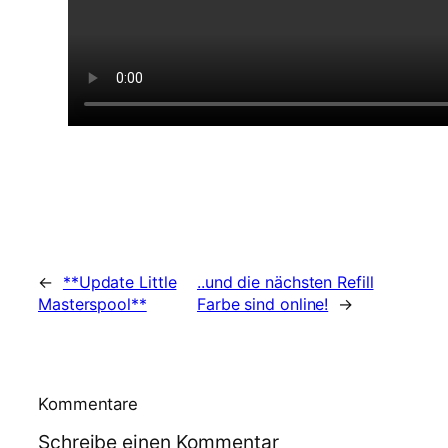
←
**Update Little
..und die nächsten Refill
Masterspool**
Farbe sind online!
→
Kommentare
Schreibe einen Kommentar