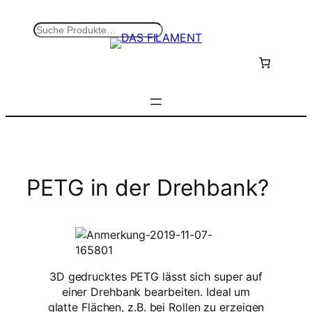
Zum
Inhalt
S
springen
u
c
h
e
n
PETG in der Drehbank?
3D gedrucktes PETG lässt sich super auf
einer Drehbank bearbeiten. Ideal um
glatte Flächen, z.B. bei Rollen zu erzeigen