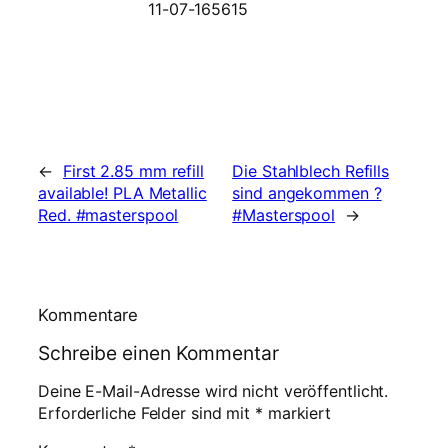
←
First 2.85 mm refill
Die Stahlblech Refills
available! PLA Metallic
sind angekommen ?
Red. #masterspool
#Masterspool
→
Kommentare
Schreibe einen Kommentar
Deine E-Mail-Adresse wird nicht veröffentlicht.
Erforderliche Felder sind mit
*
markiert