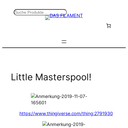
Zum
Inhalt
S
springen
u
c
h
e
n
Little Masterspool!
https://www.thingiverse.com/thing:2791930