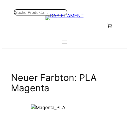
Zum
Inhalt
S
springen
u
c
h
e
n
Neuer Farbton: PLA
Magenta